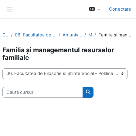
Sari la conţinutul principal
Conectare
Panou lateral
Cursuri
06. Facultatea de Filosofie și Științe Social - Politice
An universitar 2021-2022
Master
Familia și managementul resurselor familiale
Familia și managementul resurselor
familiale
Categorii curs
Caută cursuri
Caută cursuri