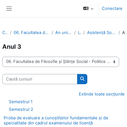
Sari la conţinutul principal
Conectare
Panou lateral
Cursuri
06. Facultatea de Filosofie și Științe Social - Politice
An universitar 2023-2024
Licență
Asistență Socială Invățământ cu Frecvență
Anu
Anul 3
Categorii curs
Caută cursuri
Caută cursuri
Extinde toate secțiunile
Semestrul 1
Semestrul 2
Proba de evaluare a cunoștițelor fundamentale și de
specialitate din cadrul examenului de licență