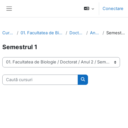
Sari la conţinutul principal
Conectare
Panou lateral
Cursuri
01. Facultatea de Biologie
Doctorat
Anul 2
Semestrul 1
Semestrul 1
Categorii curs
Caută cursuri
Caută cursuri