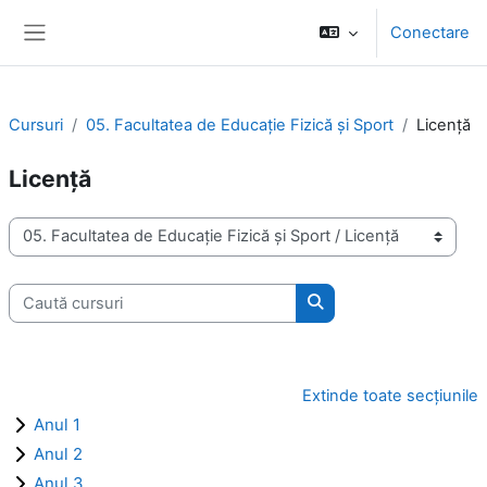
Sari la conţinutul principal
Conectare
Panou lateral
Cursuri
05. Facultatea de Educație Fizică și Sport
Licență
Licență
Categorii curs
Caută cursuri
Caută cursuri
Extinde toate secțiunile
Anul 1
Anul 2
Anul 3