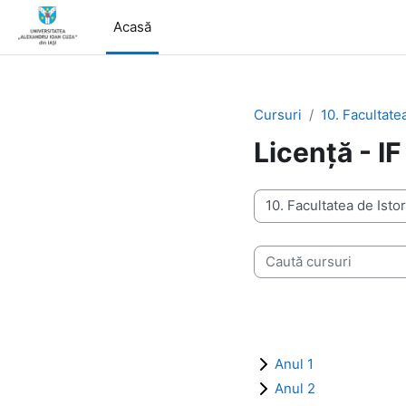
Sari la conţinutul principal
Acasă
Cursuri
10. Facultate
Licență - IF
Categorii curs
Caută cursuri
Anul 1
Anul 2