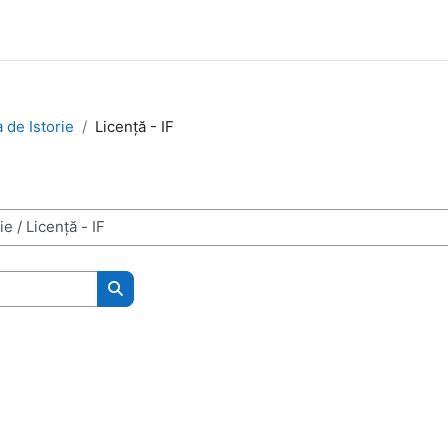
a de Istorie
Licență - IF
Caută cursuri