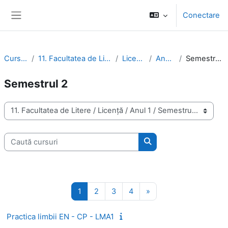
Sari la conţinutul principal
Conectare
Panou lateral
Cursuri
11. Facultatea de Litere
Licență
Anul 1
Semestrul 2
Semestrul 2
Categorii curs
Caută cursuri
Caută cursuri
Pagina 1
Pagina 2
Pagina 3
Pagina 4
Pagina următoare
1
2
3
4
»
Practica limbii EN - CP - LMA1