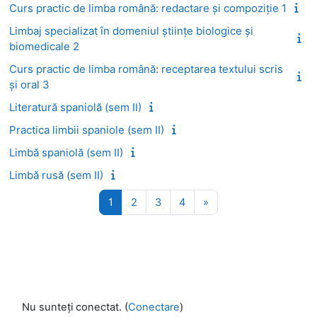
Curs practic de limba română: redactare și compoziție 1
Limbaj specializat în domeniul ştiinţe biologice şi
biomedicale 2
Curs practic de limba română: receptarea textului scris
şi oral 3
Literatură spaniolă (sem II)
Practica limbii spaniole (sem II)
Limbă spaniolă (sem II)
Limbă rusă (sem II)
Pagina 1
Pagina 2
Pagina 3
Pagina 4
Pagina următoare
1
2
3
4
»
Nu sunteți conectat. (
Conectare
)